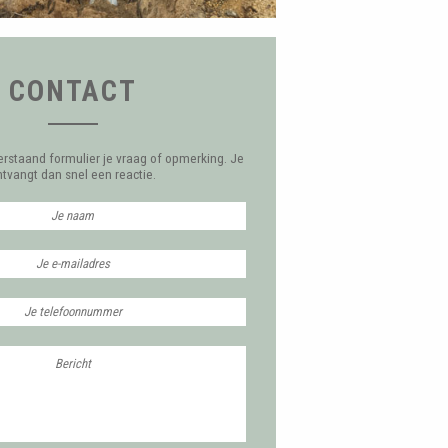
CONTACT
erstaand formulier je vraag of opmerking. Je
ntvangt dan snel een reactie.