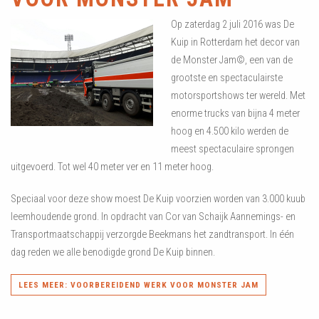
Op zaterdag 2 juli 2016 was De
Kuip in Rotterdam het decor van
de Monster Jam©, een van de
grootste en spectaculairste
motorsportshows ter wereld. Met
enorme trucks van bijna 4 meter
hoog en 4.500 kilo werden de
meest spectaculaire sprongen
uitgevoerd. Tot wel 40 meter ver en 11 meter hoog.
Speciaal voor deze show moest De Kuip voorzien worden van 3.000 kuub
leemhoudende grond. In opdracht van Cor van Schaijk Aannemings- en
Transportmaatschappij verzorgde Beekmans het zandtransport. In één
dag reden we alle benodigde grond De Kuip binnen.
LEES MEER: VOORBEREIDEND WERK VOOR MONSTER JAM