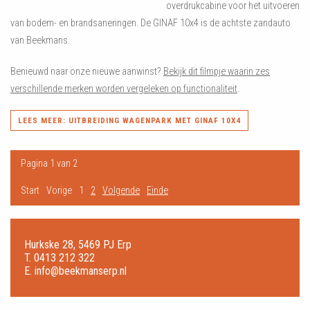
overdrukcabine voor het uitvoeren
van bodem- en brandsaneringen. De GINAF 10x4 is de achtste zandauto
van Beekmans.
Benieuwd naar onze nieuwe aanwinst?
Bekijk dit filmpje waarin zes
verschillende merken worden vergeleken op functionaliteit
.
LEES MEER: UITBREIDING WAGENPARK MET GINAF 10X4
Pagina 1 van 2
Start
Vorige
1
2
Volgende
Einde
Hurkske 28, 5469 PJ Erp
T.
0413 212 322
E.
info@beekmanserp.nl