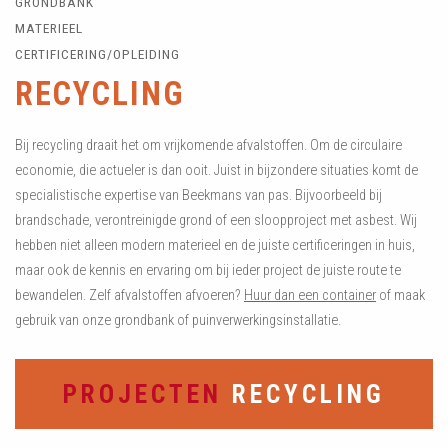
GRONDBANK
MATERIEEL
CERTIFICERING/OPLEIDING
RECYCLING
Bij recycling draait het om vrijkomende afvalstoffen. Om de circulaire
economie, die actueler is dan ooit. Juist in bijzondere situaties komt de
specialistische expertise van Beekmans van pas. Bijvoorbeeld bij
brandschade, verontreinigde grond of een sloopproject met asbest. Wij
hebben niet alleen modern materieel en de juiste certificeringen in huis,
maar ook de kennis en ervaring om bij ieder project de juiste route te
bewandelen. Zelf afvalstoffen afvoeren?
Huur dan een container
of maak
gebruik van onze grondbank of puinverwerkingsinstallatie.
PROJECTEN
RECYCLING