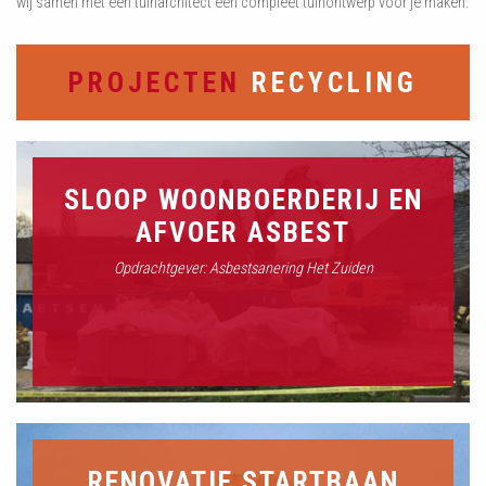
wij samen met een tuinarchitect een compleet tuinontwerp voor je maken.
PROJECTEN
RECYCLING
SLOOP WOONBOERDERIJ EN
AFVOER ASBEST
Opdrachtgever: Asbestsanering Het Zuiden
RENOVATIE STARTBAAN