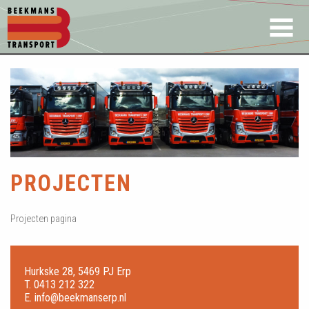
PROJECTEN
Projecten pagina
Hurkske 28, 5469 PJ Erp
T.
0413 212 322
E.
info@beekmanserp.nl