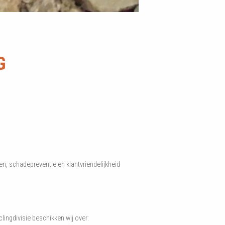
G
en, schadepreventie en klantvriendelijkheid
ingdivisie beschikken wij over: