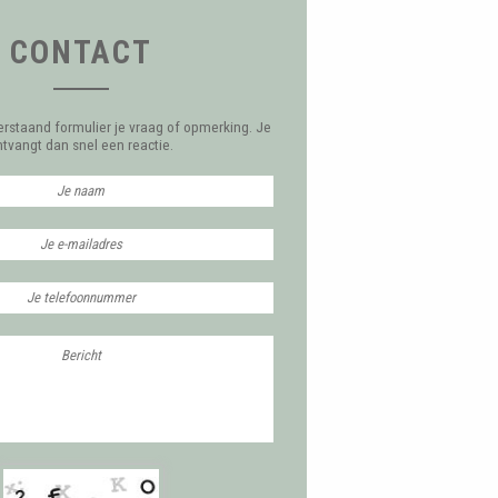
CONTACT
erstaand formulier je vraag of opmerking. Je
ntvangt dan snel een reactie.