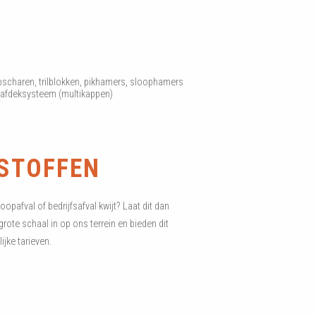
nipscharen, trilblokken, pikhamers, sloophamers
 afdeksysteem (multikappen)
STOFFEN
oopafval of bedrijfsafval kwijt? Laat dit dan
te schaal in op ons terrein en bieden dit
lijke tarieven.