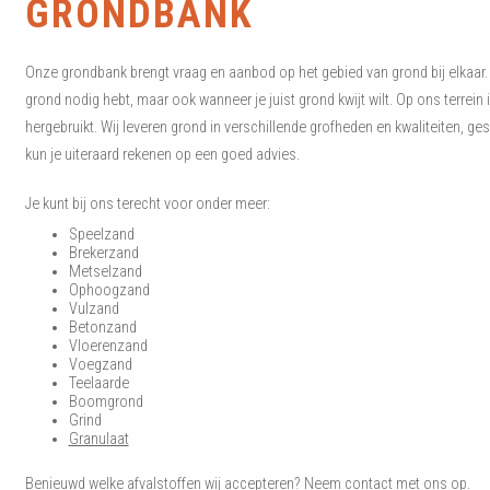
GRONDBANK
Onze grondbank brengt vraag en aanbod op het gebied van grond bij elkaar. D
grond nodig hebt, maar ook wanneer je juist grond kwijt wilt. Op ons terrei
hergebruikt. Wij leveren grond in verschillende grofheden en kwaliteiten, ge
kun je uiteraard rekenen op een goed advies.
Je kunt bij ons terecht voor onder meer:
Speelzand
Brekerzand
Metselzand
Ophoogzand
Vulzand
Betonzand
Vloerenzand
Voegzand
Teelaarde
Boomgrond
Grind
Granulaat
Benieuwd welke afvalstoffen wij accepteren?
Neem contact met ons op.