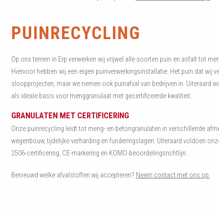
PUINRECYCLING
Op ons terrein in Erp verwerken wij vrijwel alle soorten puin en asfalt tot me
Hiervoor hebben wij een eigen puinverwerkingsinstallatie. Het puin dat wij 
sloopprojecten, maar we nemen ook puinafval van bedrijven in. Uiteraard wo
als ideale basis voor menggranulaat met gecertificeerde kwaliteit.
GRANULATEN MET CERTIFICERING
Onze puinrecycling leidt tot meng- en betongranulaten in verschillende afme
wegenbouw, tijdelijke verharding en funderingslagen. Uiteraard voldoen onze
2506-certificering, CE-markering en KOMO-beoordelingsrichtlijn.
Benieuwd welke afvalstoffen wij accepteren?
Neem contact met ons op.