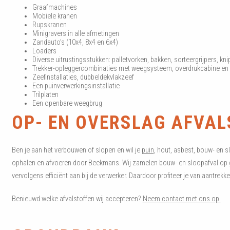
Graafmachines
Mobiele kranen
Rupskranen
Minigravers in alle afmetingen
Zandauto’s (10x4, 8x4 en 6x4)
Loaders
Diverse uitrustingsstukken: palletvorken, bakken, sorteergrijpers, k
Trekker-opleggercombinaties met weegsysteem, overdrukcabine en
Zeefinstallaties, dubbeldekvlakzeef
Een puinverwerkingsinstallatie
Trilplaten
Een openbare weegbrug
OP- EN OVERSLAG AFVAL
Ben je aan het verbouwen of slopen en wil je
puin
, hout, asbest, bouw- en sl
ophalen en afvoeren door Beekmans. Wij zamelen bouw- en sloopafval op gro
vervolgens efficiënt aan bij de verwerker. Daardoor profiteer je van aantrekke
Benieuwd welke afvalstoffen wij accepteren?
Neem contact met ons op.